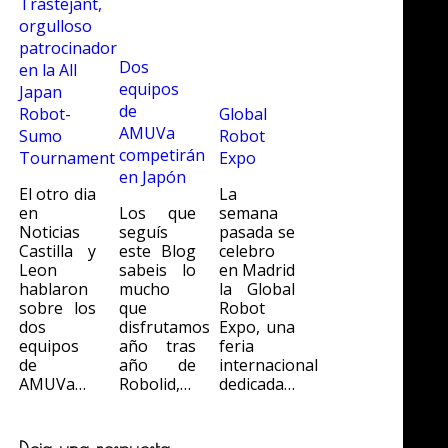
Trastejant,
orgulloso
patrocinador
Dos
en la All
equipos
Japan
de
Robot-
Global
AMUVa
Sumo
Robot
competirán
Tournament
Expo
en Japón
El otro dia
La
en
Los que
semana
Noticias
seguís
pasada se
Castilla y
este Blog
celebro
Leon
sabeis lo
en Madrid
hablaron
mucho
la Global
sobre los
que
Robot
dos
disfrutamos
Expo, una
equipos
año tras
feria
de
año de
internacional
AMUVa…
Robolid,…
dedicada…