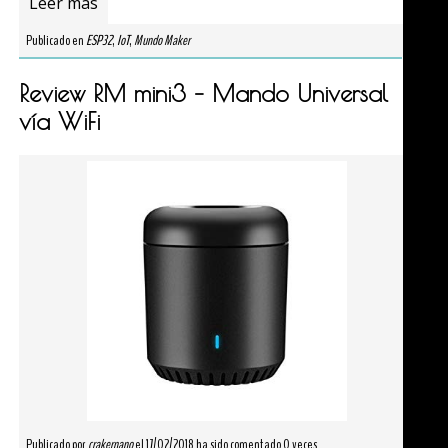
Leer más
Publicado en
ESP32
,
IoT
,
Mundo Maker
Review RM mini3 – Mando Universal
vía WiFi
Publicado por
crakernano
el 17/02/2018 ha sido comentado 0 veces