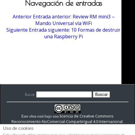
Navegación de entradas
Anterior
Entrada anterior:
Review RM mini3 –
Mando Universal vía WiFi
Siguiente
Entrada siguiente:
10 Formas de destruir
una Raspberry Pi
Buscar:
licencia de Creative Commons
Este obra está bajo una
Reconocimiento-NoComercial-CompartirIgual 4.0 Internacional
.
Uso de cookies