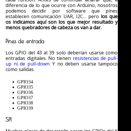
diferencia de lo que ocurre con Arduino, nosotros
podemos decidir por software que pines
establecen comunicación UAR, I2C… pero
los que
os indicamos aquí son los que mejor resultado y
menos quebradores de cabeza os van a dar.
Pines de entrada
Los GPIO del 43 al 39 solo deberían usarse como
entradas digitales. No tienen
resistencias de pull-
up ni de pull-down
. Y no deben usarse tampoco
como salidas.
GPIO34
GPIO35
GPIO36
GPIO37
GPIO38
GPIO39
SPI
Muchas placas de desarrollo sacan los GPIOs del 6