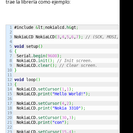
trae la librería como ejemplo:
1

#include 
&
lt
;
nokialcd.
h
&
gt
;
2

3

NokiaLCD NokiaLCD
(
3
,
4
,
5
,
6
,
7
)
;
// (SCK, MOSI, DC, 
4

5

void
 setup
(
)
6

{
7

 Serial.
begin
(
9600
)
;
8

 NokiaLCD.
init
(
)
;
// Init screen. 
9

 NokiaLCD.
clear
(
)
;
// Clear screen. 
10

}
11

12

void
 loop
(
)
13

{
14

 NokiaLCD.
setCursor
(
1
,
1
)
;
15

 NokiaLCD.
print
(
"Hello World!"
)
;
16

17

 NokiaLCD.
setCursor
(
4
,
2
)
;
18

 NokiaLCD.
print
(
"Nokia 3310"
)
;
19

20

 NokiaLCD.
setCursor
(
30
,
3
)
;
21

 NokiaLCD.
print
(
"con"
)
;
22

23

 NokiaLCD.
setCursor
(
15
,
4
)
;