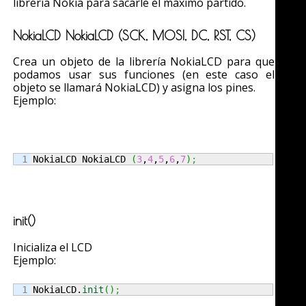
librería Nokia para sacarle el máximo partido.
NokiaLCD NokiaLCD (SCK, MOSI, DC, RST, CS)
Crea un objeto de la librería NokiaLCD para que
podamos usar sus funciones (en este caso el
objeto se llamará NokiaLCD) y asigna los pines.
Ejemplo:
NokiaLCD NokiaLCD 
(
3
,
4
,
5
,
6
,
7
)
;
init()
Inicializa el LCD
Ejemplo:
NokiaLCD.
init
(
)
;