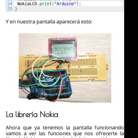
24

 NokiaLCD.
print
(
"Arduino"
)
;
}
Y en nuestra pantalla aparecerá esto:
La librería Nokia
Ahora que ya tenemos la pantalla funcionando
vamos a ver las funciones que nos ofrecerte la