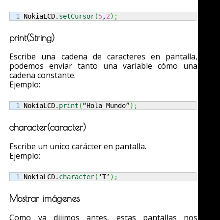
NokiaLCD.
setCursor
(
5
,
2
)
;
print(String)
Escribe una cadena de caracteres en pantalla,
podemos enviar tanto una variable cómo una
cadena constante.
Ejemplo:
NokiaLCD.
print
(
“Hola Mundo”
)
;
character(caracter)
Escribe un unico carácter en pantalla.
Ejemplo:
NokiaLCD.
character
(
‘T’
)
;
Mostrar imágenes
Como ya dijimos antes, estas pantallas nos