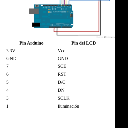
Pin Arduino
Pin del LCD
3.3V
Vcc
GND
GND
7
SCE
6
RST
5
D/C
4
DN
3
SCLK
1
Iluminación