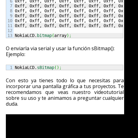
6

0xff, 0xff, 0xff, 0xff, 0xff, 0xff, 0xff, 0xff, 0x
7

0xff, 0xff, 0xff, 0xff, 0xff, 0xff, 0xff, 0xff, 0x
8

0xff, 0xff, 0xff, 0xff, 0xff, 0xff, 0xff, 0xff, 0x
9

0xff, 0xff, 0xff, 0xff, 0xff, 0xff, 0xff, 0xff, 0x
10

0xff, 0xff, 0xff, 0xff, 0xff, 0xff, 0xff, 0xff, 0x
11

0xff, 0xff, 0xff, 0xff, 0xff, 0xff, 0xff, 0xff, 0
12

NokiaLCD.
bitmap
(
array
)
;
O enviarla via serial y usar la función sBitmap():
Ejemplo:
NokiaLCD.
sBitmap
(
)
;
Con esto ya tienes todo lo que necesitas para
incorporar una pantalla gráfica a tus proyectos. Te
recomendamos que veas nuestro videotutorial
sobre su uso y te animamos a preguntar cualquier
duda.