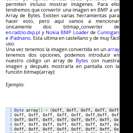
permiten incluso mostrar imágenes. Para ello
tendremos que convertir una imagen en BMP a un
Array de Bytes. Existen varias herramientas para
hacer esto, pero aquí vamos a mencionar
únicamente dos: bitmap_converter de
en.radzio.dxp.pl
y
Nokia BMP Loader
de
Cuningan
e
iPadnano
. Esta ultima en castellano y de muy fácil
uso.
Una vez tenemos la imagen convertida en un
array
tenemos dos opciones, podemos introducir en
nuestro código un array de
Bytes
con nuestra
imagen y después mostrarla en pantalla con la
función bitmap(array):
Ejemplo:
1

Byte
 array
[
]
=
{
0xff, 0xff, 0xff, 0xff, 0xff, 0xff
2

0xff, 0xff, 0xff, 0xff, 0xff, 0xff,0xff, 0xff, 0xf
3

0xff, 0xff, 0xff, 0xff, 0xff, 0xff, 0xff, 0xff, 0x
4

0xff, 0xff, 0xff, 0xff, 0xff, 0xff, 0xff, 0xff, 0x
5

0xff, 0xff, 0xff, 0xff, 0xff, 0xff, 0xff, 0xff, 0x