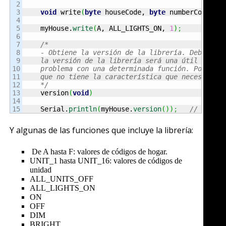
2

3

void
 write
(
byte
 houseCode, 
byte
 numberCode, 
i
4

5

    myHouse.
write
(
A, ALL_LIGHTS_ON, 
1
)
;
// En
6

7

/* 

8

    - Obtiene la versión de la librería. Debido a 
9

    la versión de la librería será una útil herram
10

    problema con una determinada función. Por ejem
11

    que no tiene la característica que necesitas!!
12

    */
13

    version
(
void
)
14

    Serial.
println
(
myHouse.
version
(
)
)
;
// Muest
Y algunas de las funciones que incluye la librería:
De A hasta F: valores de códigos de hogar.
UNIT_1 hasta UNIT_16: valores de códigos de
unidad
ALL_UNITS_OFF
ALL_LIGHTS_ON
ON
OFF
DIM
BRIGHT