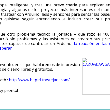
pa inteligente, y tras una breve charla para explicar e
logía y algunos de los proyectos más interesantes del mo
trastear con Arduino, leds y sensores para sentar las base
n quisiese seguir aprendiendo ¡e incluso crear sus pr
!
ue otro problema técnico la jornada – que rozó el 10
urrió sin problemas y las asistentes no crearon sus pri
icos capaces de controlar un Arduino,
la reacción en las 
esperar
.
evento, en el que hablaremos de impresión
e diseño libres y gratuitos.
web :
http://www.bitgirl.trastejant.com/
y pronto!