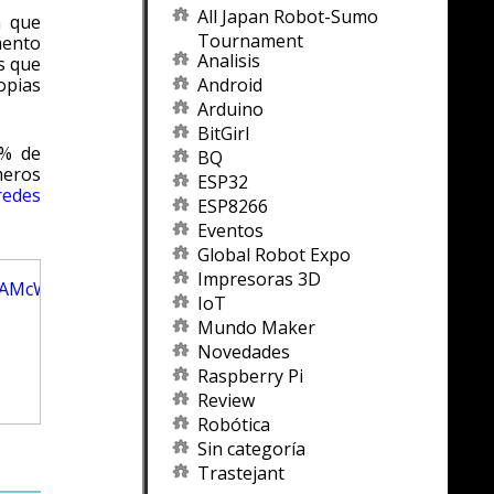
All Japan Robot-Sumo
n que
Tournament
mento
Analisis
s que
opias
Android
Arduino
BitGirl
0% de
BQ
meros
ESP32
redes
ESP8266
Eventos
Global Robot Expo
Impresoras 3D
IoT
Mundo Maker
Novedades
Raspberry Pi
Review
Robótica
Sin categoría
Trastejant